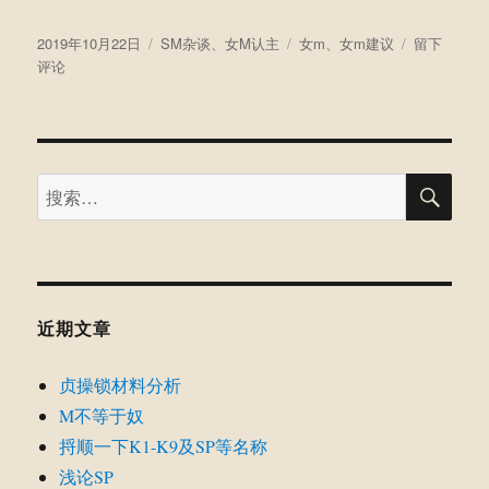
发
分
标
于
2019年10月22日
SM杂谈
、
女M认主
女m
、
女m建议
留下
布
类
签
浴
评论
于
火
涅
槃，
何
搜
不
搜
索
静
索：
而
思
禅
（对
女
近期文章
m
的
贞操锁材料分析
一
些
M不等于奴
建
捋顺一下K1-K9及SP等名称
议）
浅论SP