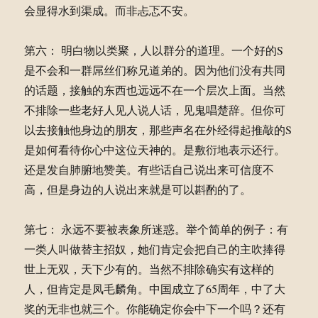
会显得水到渠成。而非忐忑不安。
第六： 明白物以类聚，人以群分的道理。一个好的S
是不会和一群屌丝们称兄道弟的。因为他们没有共同
的话题，接触的东西也远远不在一个层次上面。当然
不排除一些老好人见人说人话，见鬼唱楚辞。但你可
以去接触他身边的朋友，那些声名在外经得起推敲的S
是如何看待你心中这位天神的。是敷衍地表示还行。
还是发自肺腑地赞美。有些话自己说出来可信度不
高，但是身边的人说出来就是可以斟酌的了。
第七： 永远不要被表象所迷惑。举个简单的例子：有
一类人叫做替主招奴，她们肯定会把自己的主吹捧得
世上无双，天下少有的。当然不排除确实有这样的
人，但肯定是凤毛麟角。中国成立了65周年，中了大
奖的无非也就三个。你能确定你会中下一个吗？还有