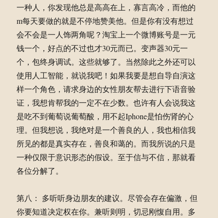
一种人，你发现他总是高高在上，寡言高冷，而他的
m每天要做的就是不停地赞美他。但是你有没有想过
会不会是一人饰两角呢？淘宝上一个微博账号是一元
钱一个，好点的不过也才30元而已。变声器30元一
个，包终身调试。这些就够了。当然除此之外还可以
使用人工智能，就说我吧！如果我要是想自导自演这
样一个角色，请求身边的女性朋友帮去进行下语音验
证，我想肯帮我的一定不在少数。也许有人会说我这
是吃不到葡萄说葡萄酸，用不起Iphone是怕伤肾的心
理。但我想说，我绝对是一个善良的人，我也相信我
所见的都是真实存在，善良和蔼的。而我所说的只是
一种仅限于意识形态的假设。至于信与不信，那就看
各位分解了。
第八： 多听听身边朋友的建议。尽管会存在偏激，但
你要知道决定权在你。兼听则明，切忌刚愎自用。多