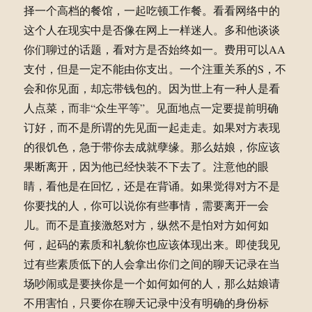
择一个高档的餐馆，一起吃顿工作餐。看看网络中的
这个人在现实中是否像在网上一样迷人。多和他谈谈
你们聊过的话题，看对方是否始终如一。费用可以AA
支付，但是一定不能由你支出。一个注重关系的S，不
会和你见面，却忘带钱包的。因为世上有一种人是看
人点菜，而非“众生平等”。见面地点一定要提前明确
订好，而不是所谓的先见面一起走走。如果对方表现
的很饥色，急于带你去成就孽缘。那么姑娘，你应该
果断离开，因为他已经快装不下去了。注意他的眼
睛，看他是在回忆，还是在背诵。如果觉得对方不是
你要找的人，你可以说你有些事情，需要离开一会
儿。而不是直接激怒对方，纵然不是怕对方如何如
何，起码的素质和礼貌你也应该体现出来。即使我见
过有些素质低下的人会拿出你们之间的聊天记录在当
场吵闹或是要挟你是一个如何如何的人，那么姑娘请
不用害怕，只要你在聊天记录中没有明确的身份标