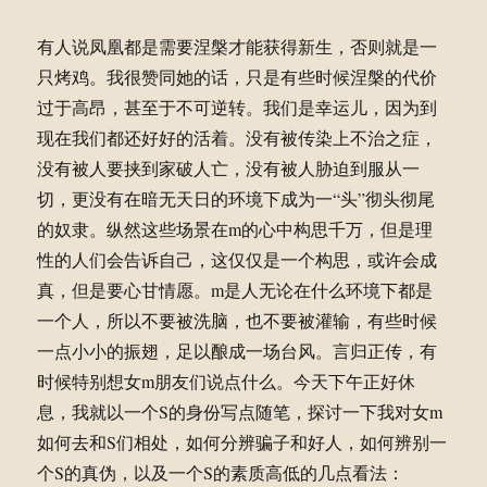
有人说凤凰都是需要涅槃才能获得新生，否则就是一
只烤鸡。我很赞同她的话，只是有些时候涅槃的代价
过于高昂，甚至于不可逆转。我们是幸运儿，因为到
现在我们都还好好的活着。没有被传染上不治之症，
没有被人要挟到家破人亡，没有被人胁迫到服从一
切，更没有在暗无天日的环境下成为一“头”彻头彻尾
的奴隶。纵然这些场景在m的心中构思千万，但是理
性的人们会告诉自己，这仅仅是一个构思，或许会成
真，但是要心甘情愿。m是人无论在什么环境下都是
一个人，所以不要被洗脑，也不要被灌输，有些时候
一点小小的振翅，足以酿成一场台风。言归正传，有
时候特别想女m朋友们说点什么。今天下午正好休
息，我就以一个S的身份写点随笔，探讨一下我对女m
如何去和S们相处，如何分辨骗子和好人，如何辨别一
个S的真伪，以及一个S的素质高低的几点看法：