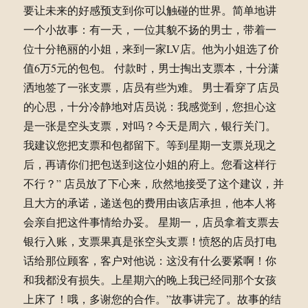
要让未来的好感预支到你可以触碰的世界。简单地讲
一个小故事：有一天，一位其貌不扬的男士，带着一
位十分艳丽的小姐，来到一家LV店。他为小姐选了价
值6万5元的包包。 付款时，男士掏出支票本，十分潇
洒地签了一张支票，店员有些为难。 男士看穿了店员
的心思，十分冷静地对店员说：我感觉到，您担心这
是一张是空头支票，对吗？今天是周六，银行关门。
我建议您把支票和包都留下。等到星期一支票兑现之
后，再请你们把包送到这位小姐的府上。您看这样行
不行？” 店员放了下心来，欣然地接受了这个建议，并
且大方的承诺，递送包的费用由该店承担，他本人将
会亲自把这件事情给办妥。 星期一，店员拿着支票去
银行入账，支票果真是张空头支票！愤怒的店员打电
话给那位顾客，客户对他说：这没有什么要紧啊！你
和我都没有损失。上星期六的晚上我已经同那个女孩
上床了！哦，多谢您的合作。”故事讲完了。故事的结