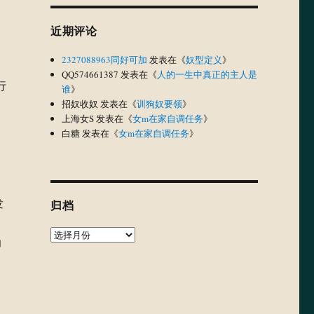
近期评论
2327088963同好可加
发表在《
奴型定义
》
QQ574661387
发表在《
人的一生中真正的主人是
行
谁
》
招奴收奴
发表在《
训狗奴要领
》
上海女S
发表在《
女m在家自调任务
》
白糖
发表在《
女m在家自调任务
》
发
归档
归
力
档