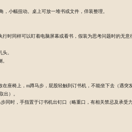
角，小幅扭动。桌上可放一堆书或文件，佯装整理。
。执行时同样可以盯着电脑屏幕或看书，假装为思考问题时的无意
乳头。
侧。
机放在座椅上，m蹲马步，屁股轻触到订书机，不能坐下去（遇突
取出）。
。蹲马步同时，手指置于订书机出钉口（略重口，有相关禁忌及承受