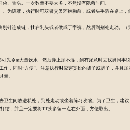
、耳朵、舌头。一次数量不要太多，不然没有隐蔽时间。
开）。为隐蔽，执行时可双臂交叉环抱胸前，或者头手趴在桌上，
个曲别针连成链，挂在乳头或者做成丁字裤，然后到别处走动。（
S可先令m大量饮水，然后穿上尿不湿，到有尿意时去找男同事
工作，同时“方便”。注意执行时应穿宽松的裙子或裤子，并且尿
过量。
去卫生间放进私处，到处走动或坐着练习收缩。为了卫生，建议
口打结，并且一定要将TT头多留一点在外面，方便取出。