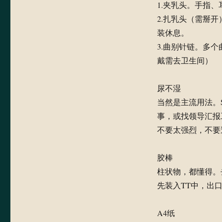
1.夹乳头。手指
2.扎乳头（需掰
装休息。
3.曲别针链。多
戴需去卫生间）
尿不湿
当然是主流用法。
事，或找领导汇报
不要太强烈，不要
胶棒
柱状物，都懂得。
先装入TT中，出
A4纸