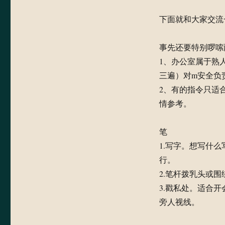
签
下面就和大家交流
事先还要特别啰嗦
1、办公室属于熟
三遍）对m安全负
2、有的指令只适
情参考。
笔
1.写字。想写什
行。
2.笔杆拨乳头或
3.戳私处。适合
旁人视线。