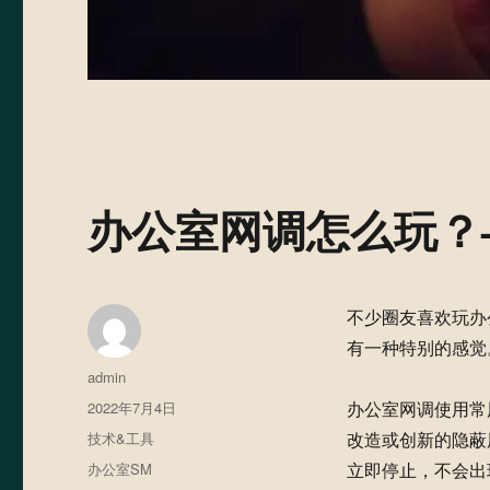
办公室网调怎么玩？
不少圈友喜欢玩办
有一种特别的感觉
作
admin
者
发
2022年7月4日
办公室网调使用常
布
分
技术&工具
改造或创新的隐蔽
于
类
标
办公室SM
立即停止，不会出