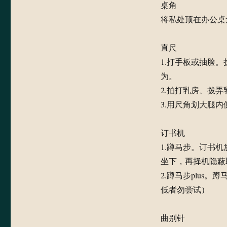
桌角
将私处顶在办公桌
直尺
1.打手板或抽脸
为。
2.拍打乳房、拨弄
3.用尺角划大腿内
订书机
1.蹲马步。订书
坐下，再择机隐蔽
2.蹲马步plus
低者勿尝试）
曲别针