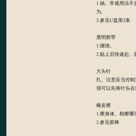
1.抽。常规用法
为。
2.参见U盘第2条
透明胶带
1.缠绕。
2.贴上后快速起
大头针
扎。注意应当控制
强可以先将针头在
橡皮擦
1.擦身体。相擦
2.参见胶棒