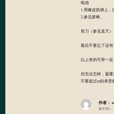
电池
1.用橡皮筋缠上
2.参见胶棒。
剪刀（参见直尺）
最后不要忘了还有
以上有的可举一反
但无论怎样，最重
不要超过m的承受
作者：
a
重庆男S，