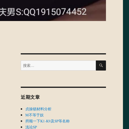
搜
搜
索
索：
近期文章
贞操锁材料分析
M不等于奴
捋顺一下K1-K9及SP等名称
浅论SP