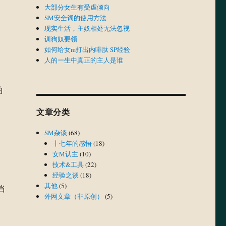
大部分女生有受虐倾向
SM安全词的使用方法
现实生活，主奴相处无法忽视
训狗奴要领
如何给女m打出内啡肽 SP经验
人的一生中真正的主人是谁
酌
文章分类
SM杂谈
(68)
十七年的感悟
(18)
女M认主
(10)
技术&工具
(22)
经验之谈
(18)
其他
(5)
挡
外网文章（非原创）
(5)